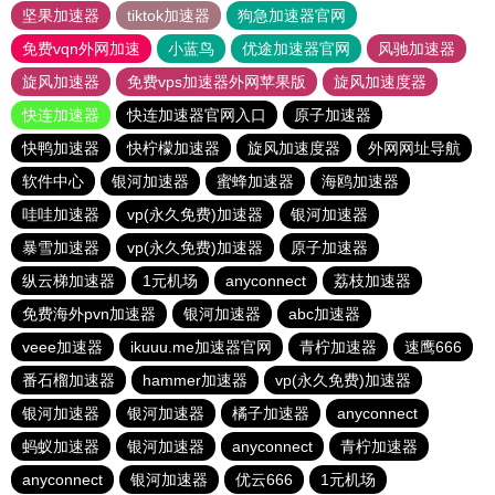
坚果加速器
tiktok加速器
狗急加速器官网
免费vqn外网加速
小蓝鸟
优途加速器官网
风驰加速器
旋风加速器
免费vps加速器外网苹果版
旋风加速度器
快连加速器
快连加速器官网入口
原子加速器
快鸭加速器
快柠檬加速器
旋风加速度器
外网网址导航
软件中心
银河加速器
蜜蜂加速器
海鸥加速器
哇哇加速器
vp(永久免费)加速器
银河加速器
暴雪加速器
vp(永久免费)加速器
原子加速器
纵云梯加速器
1元机场
anyconnect
荔枝加速器
免费海外pvn加速器
银河加速器
abc加速器
veee加速器
ikuuu.me加速器官网
青柠加速器
速鹰666
番石榴加速器
hammer加速器
vp(永久免费)加速器
银河加速器
银河加速器
橘子加速器
anyconnect
蚂蚁加速器
银河加速器
anyconnect
青柠加速器
anyconnect
银河加速器
优云666
1元机场