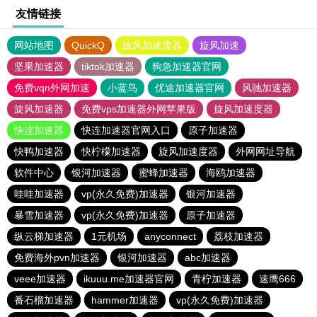
友情链接
网站地图
QuickQ
旋风加速度器
旋风加速
坚果加速器
tiktok加速器
狗急加速器官网
免费vqn外网加速
小蓝鸟
优途加速器官网
风驰加速器
旋风加速器
免费vps加速器外网苹果版
旋风加速度器
快连加速器
快连加速器官网入口
原子加速器
快鸭加速器
快柠檬加速器
旋风加速度器
外网网址导航
软件中心
银河加速器
蜜蜂加速器
海鸥加速器
哇哇加速器
vp(永久免费)加速器
银河加速器
暴雪加速器
vp(永久免费)加速器
原子加速器
纵云梯加速器
1元机场
anyconnect
荔枝加速器
免费海外pvn加速器
银河加速器
abc加速器
veee加速器
ikuuu.me加速器官网
青柠加速器
速鹰666
番石榴加速器
hammer加速器
vp(永久免费)加速器