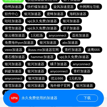
快鸭加速器
快柠檬加速器
旋风加速度器
外网网址导航
软件中心
银河加速器
蜜蜂加速器
海鸥加速器
哇哇加速器
vp(永久免费)加速器
银河加速器
暴雪加速器
vp(永久免费)加速器
原子加速器
纵云梯加速器
1元机场
anyconnect
荔枝加速器
免费海外pvn加速器
银河加速器
abc加速器
veee加速器
ikuuu.me加速器官网
青柠加速器
速鹰666
番石榴加速器
hammer加速器
vp(永久免费)加速器
银河加速器
银河加速器
橘子加速器
anyconnect
蚂蚁加速器
银河加速器
anyconnect
青柠加速器
anyconnect
银河加速器
优云666
1元机场
暴雪加速器
银河加速器
海外梯子官网
银河加速器
银河加速器
银河加速器
永久免费使用的加速器
下载
0.040985s
首页
安卓
苹果
排行
推荐