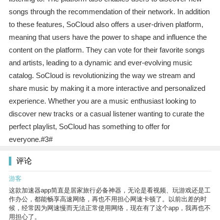
songs through the recommendation of their network. In addition
to these features, SoCloud also offers a user-driven platform,
meaning that users have the power to shape and influence the
content on the platform. They can vote for their favorite songs
and artists, leading to a dynamic and ever-evolving music
catalog. SoCloud is revolutionizing the way we stream and
share music by making it a more interactive and personalized
experience. Whether you are a music enthusiast looking to
discover new tracks or a casual listener wanting to curate the
perfect playlist, SoCloud has something to offer for
everyone.#3#
评论
游客
这款加速器app简直是居家旅行必备神器，无论是看视频、玩游戏还是工
作办公，都能畅享高速网络，再也不用担心网速卡顿了。以前出差的时
候，经常因为网速慢而无法正常使用网络，现在有了这个app，我再也不
用担心了。