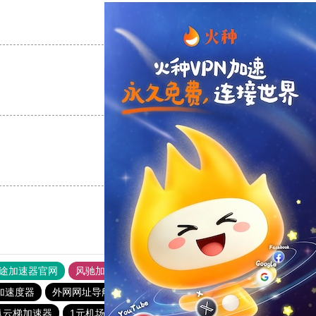
支持
[0]
反对
[0]
支持
[0]
反对
[0]
支持
[0]
反对
[0]
途加速器官网
风驰加速器
旋风加速器
加速度器
外网网址导航
软件中心
银河加速器
纵云梯加速器
1元机场
anyconnect
荔枝加速器