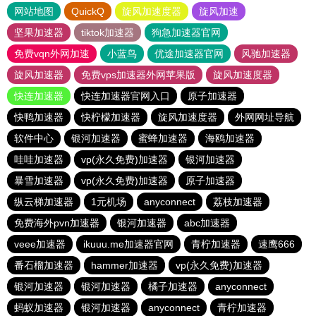
网站地图
QuickQ
旋风加速度器
旋风加速
坚果加速器
tiktok加速器
狗急加速器官网
免费vqn外网加速
小蓝鸟
优途加速器官网
风驰加速器
旋风加速器
免费vps加速器外网苹果版
旋风加速度器
快连加速器
快连加速器官网入口
原子加速器
快鸭加速器
快柠檬加速器
旋风加速度器
外网网址导航
软件中心
银河加速器
蜜蜂加速器
海鸥加速器
哇哇加速器
vp(永久免费)加速器
银河加速器
暴雪加速器
vp(永久免费)加速器
原子加速器
纵云梯加速器
1元机场
anyconnect
荔枝加速器
免费海外pvn加速器
银河加速器
abc加速器
veee加速器
ikuuu.me加速器官网
青柠加速器
速鹰666
番石榴加速器
hammer加速器
vp(永久免费)加速器
银河加速器
银河加速器
橘子加速器
anyconnect
蚂蚁加速器
银河加速器
anyconnect
青柠加速器