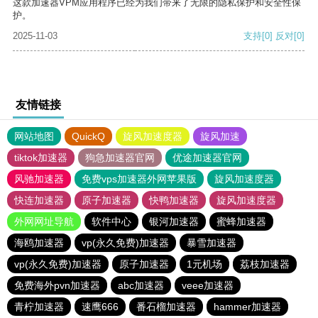
这款加速器VPM应用程序已经为我们带来了无限的隐私保护和安全性保
护。
2025-11-03
支持
[0]
反对
[0]
友情链接
网站地图
QuickQ
旋风加速度器
旋风加速
tiktok加速器
狗急加速器官网
优途加速器官网
风驰加速器
免费vps加速器外网苹果版
旋风加速度器
快连加速器
原子加速器
快鸭加速器
旋风加速度器
外网网址导航
软件中心
银河加速器
蜜蜂加速器
海鸥加速器
vp(永久免费)加速器
暴雪加速器
vp(永久免费)加速器
原子加速器
1元机场
荔枝加速器
免费海外pvn加速器
abc加速器
veee加速器
青柠加速器
速鹰666
番石榴加速器
hammer加速器