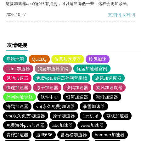
这款加速器app的价格有点贵，可以适当降低一些，这样会更加亲民。
2025-10-27
支持
[0]
反对
[0]
友情链接
网站地图
QuickQ
旋风加速度器
旋风加速
tiktok加速器
狗急加速器官网
优途加速器官网
风驰加速器
免费vps加速器外网苹果版
旋风加速度器
快连加速器
原子加速器
快鸭加速器
旋风加速度器
外网网址导航
软件中心
银河加速器
蜜蜂加速器
海鸥加速器
vp(永久免费)加速器
暴雪加速器
vp(永久免费)加速器
原子加速器
1元机场
荔枝加速器
免费海外pvn加速器
abc加速器
veee加速器
青柠加速器
速鹰666
番石榴加速器
hammer加速器