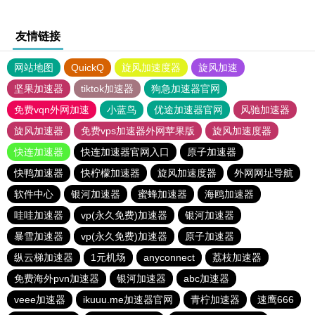
友情链接
网站地图
QuickQ
旋风加速度器
旋风加速
坚果加速器
tiktok加速器
狗急加速器官网
免费vqn外网加速
小蓝鸟
优途加速器官网
风驰加速器
旋风加速器
免费vps加速器外网苹果版
旋风加速度器
快连加速器
快连加速器官网入口
原子加速器
快鸭加速器
快柠檬加速器
旋风加速度器
外网网址导航
软件中心
银河加速器
蜜蜂加速器
海鸥加速器
哇哇加速器
vp(永久免费)加速器
银河加速器
暴雪加速器
vp(永久免费)加速器
原子加速器
纵云梯加速器
1元机场
anyconnect
荔枝加速器
免费海外pvn加速器
银河加速器
abc加速器
veee加速器
ikuuu.me加速器官网
青柠加速器
速鹰666