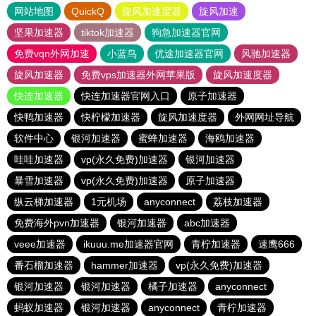
网站地图
QuickQ
旋风加速度器
旋风加速
坚果加速器
tiktok加速器
狗急加速器官网
免费vqn外网加速
小蓝鸟
优途加速器官网
风驰加速器
旋风加速器
免费vps加速器外网苹果版
旋风加速度器
快连加速器
快连加速器官网入口
原子加速器
快鸭加速器
快柠檬加速器
旋风加速度器
外网网址导航
软件中心
银河加速器
蜜蜂加速器
海鸥加速器
哇哇加速器
vp(永久免费)加速器
银河加速器
暴雪加速器
vp(永久免费)加速器
原子加速器
纵云梯加速器
1元机场
anyconnect
荔枝加速器
免费海外pvn加速器
银河加速器
abc加速器
veee加速器
ikuuu.me加速器官网
青柠加速器
速鹰666
番石榴加速器
hammer加速器
vp(永久免费)加速器
银河加速器
银河加速器
橘子加速器
anyconnect
蚂蚁加速器
银河加速器
anyconnect
青柠加速器