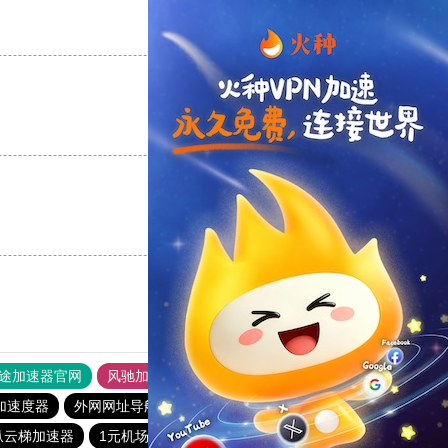
支持
[0]
反对
[0]
支持
[0]
反对
[0]
支持
[0]
反对
[0]
途加速器官网
风驰加速器
旋风加速器
加速度器
外网网址导航
软件中心
银河加速器
纵云梯加速器
1元机场
anyconnect
荔枝加速器