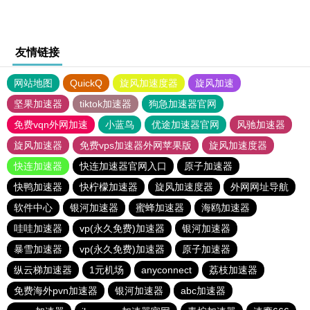
友情链接
网站地图
QuickQ
旋风加速度器
旋风加速
坚果加速器
tiktok加速器
狗急加速器官网
免费vqn外网加速
小蓝鸟
优途加速器官网
风驰加速器
旋风加速器
免费vps加速器外网苹果版
旋风加速度器
快连加速器
快连加速器官网入口
原子加速器
快鸭加速器
快柠檬加速器
旋风加速度器
外网网址导航
软件中心
银河加速器
蜜蜂加速器
海鸥加速器
哇哇加速器
vp(永久免费)加速器
银河加速器
暴雪加速器
vp(永久免费)加速器
原子加速器
纵云梯加速器
1元机场
anyconnect
荔枝加速器
免费海外pvn加速器
银河加速器
abc加速器