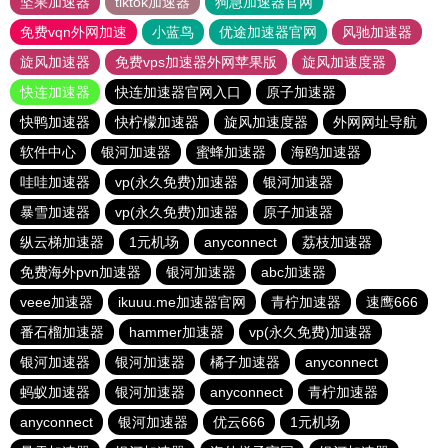
坚果加速器
tiktok加速器
狗急加速器官网
免费vqn外网加速
小蓝鸟
优途加速器官网
风驰加速器
旋风加速器
免费vps加速器外网苹果版
旋风加速度器
快连加速器
快连加速器官网入口
原子加速器
快鸭加速器
快柠檬加速器
旋风加速度器
外网网址导航
软件中心
银河加速器
蜜蜂加速器
海鸥加速器
哇哇加速器
vp(永久免费)加速器
银河加速器
暴雪加速器
vp(永久免费)加速器
原子加速器
纵云梯加速器
1元机场
anyconnect
荔枝加速器
免费海外pvn加速器
银河加速器
abc加速器
veee加速器
ikuuu.me加速器官网
青柠加速器
速鹰666
番石榴加速器
hammer加速器
vp(永久免费)加速器
银河加速器
银河加速器
橘子加速器
anyconnect
蚂蚁加速器
银河加速器
anyconnect
青柠加速器
anyconnect
银河加速器
优云666
1元机场