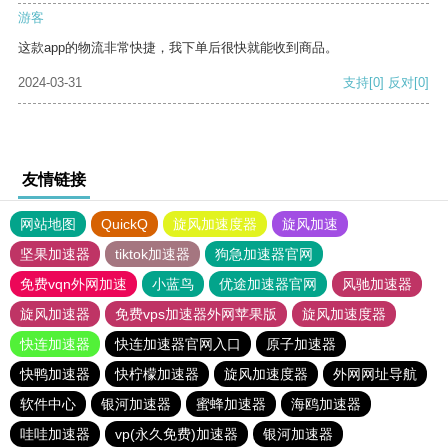
游客
这款app的物流非常快捷，我下单后很快就能收到商品。
2024-03-31
支持
[0]
反对
[0]
友情链接
网站地图
QuickQ
旋风加速度器
旋风加速
坚果加速器
tiktok加速器
狗急加速器官网
免费vqn外网加速
小蓝鸟
优途加速器官网
风驰加速器
旋风加速器
免费vps加速器外网苹果版
旋风加速度器
快连加速器
快连加速器官网入口
原子加速器
快鸭加速器
快柠檬加速器
旋风加速度器
外网网址导航
软件中心
银河加速器
蜜蜂加速器
海鸥加速器
哇哇加速器
vp(永久免费)加速器
银河加速器