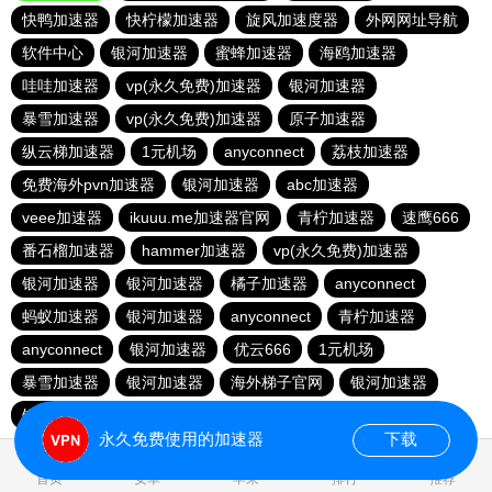
快鸭加速器
快柠檬加速器
旋风加速度器
外网网址导航
软件中心
银河加速器
蜜蜂加速器
海鸥加速器
哇哇加速器
vp(永久免费)加速器
银河加速器
暴雪加速器
vp(永久免费)加速器
原子加速器
纵云梯加速器
1元机场
anyconnect
荔枝加速器
免费海外pvn加速器
银河加速器
abc加速器
veee加速器
ikuuu.me加速器官网
青柠加速器
速鹰666
番石榴加速器
hammer加速器
vp(永久免费)加速器
银河加速器
银河加速器
橘子加速器
anyconnect
蚂蚁加速器
银河加速器
anyconnect
青柠加速器
anyconnect
银河加速器
优云666
1元机场
暴雪加速器
银河加速器
海外梯子官网
银河加速器
银河加速器
银河加速器
永久免费使用的加速器
下载
0.020677s
首页
安卓
苹果
排行
推荐