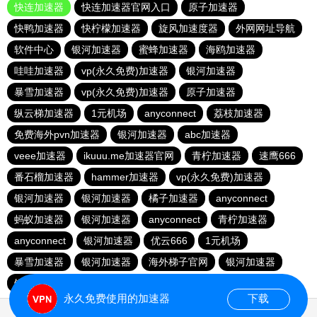
快连加速器
快连加速器官网入口
原子加速器
快鸭加速器
快柠檬加速器
旋风加速度器
外网网址导航
软件中心
银河加速器
蜜蜂加速器
海鸥加速器
哇哇加速器
vp(永久免费)加速器
银河加速器
暴雪加速器
vp(永久免费)加速器
原子加速器
纵云梯加速器
1元机场
anyconnect
荔枝加速器
免费海外pvn加速器
银河加速器
abc加速器
veee加速器
ikuuu.me加速器官网
青柠加速器
速鹰666
番石榴加速器
hammer加速器
vp(永久免费)加速器
银河加速器
银河加速器
橘子加速器
anyconnect
蚂蚁加速器
银河加速器
anyconnect
青柠加速器
anyconnect
银河加速器
优云666
1元机场
暴雪加速器
银河加速器
海外梯子官网
银河加速器
银河加速器
银河加速器
永久免费使用的加速器
下载