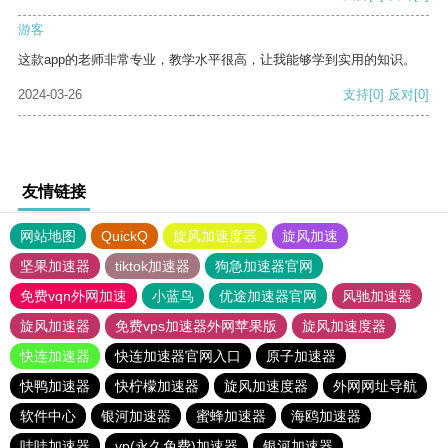
游客
这款app的老师非常专业，教学水平很高，让我能够学到实用的知识。
2024-03-26
支持
[0]
反对
[0]
友情链接
网站地图
QuickQ
旋风加速度器
旋风加速
坚果加速器
tiktok加速器
狗急加速器官网
免费vqn外网加速
小蓝鸟
优途加速器官网
风驰加速器
旋风加速器
免费vps加速器外网苹果版
旋风加速度器
快连加速器
快连加速器官网入口
原子加速器
快鸭加速器
快柠檬加速器
旋风加速度器
外网网址导航
软件中心
银河加速器
蜜蜂加速器
海鸥加速器
哇哇加速器
vp(永久免费)加速器
银河加速器