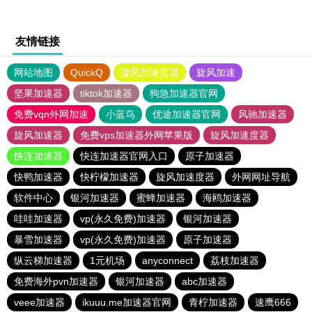
友情链接
网站地图
QuickQ
旋风加速度器
旋风加速
坚果加速器
tiktok加速器
狗急加速器官网
免费vqn外网加速
小蓝鸟
优途加速器官网
风驰加速器
旋风加速器
免费vps加速器外网苹果版
旋风加速度器
快连加速器
快连加速器官网入口
原子加速器
快鸭加速器
快柠檬加速器
旋风加速度器
外网网址导航
软件中心
银河加速器
蜜蜂加速器
海鸥加速器
哇哇加速器
vp(永久免费)加速器
银河加速器
暴雪加速器
vp(永久免费)加速器
原子加速器
纵云梯加速器
1元机场
anyconnect
荔枝加速器
免费海外pvn加速器
银河加速器
abc加速器
veee加速器
ikuuu.me加速器官网
青柠加速器
速鹰666