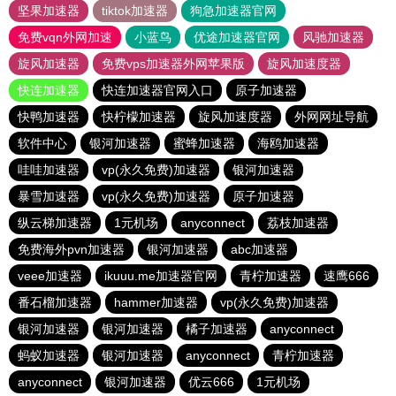
坚果加速器
tiktok加速器
狗急加速器官网
免费vqn外网加速
小蓝鸟
优途加速器官网
风驰加速器
旋风加速器
免费vps加速器外网苹果版
旋风加速度器
快连加速器
快连加速器官网入口
原子加速器
快鸭加速器
快柠檬加速器
旋风加速度器
外网网址导航
软件中心
银河加速器
蜜蜂加速器
海鸥加速器
哇哇加速器
vp(永久免费)加速器
银河加速器
暴雪加速器
vp(永久免费)加速器
原子加速器
纵云梯加速器
1元机场
anyconnect
荔枝加速器
免费海外pvn加速器
银河加速器
abc加速器
veee加速器
ikuuu.me加速器官网
青柠加速器
速鹰666
番石榴加速器
hammer加速器
vp(永久免费)加速器
银河加速器
银河加速器
橘子加速器
anyconnect
蚂蚁加速器
银河加速器
anyconnect
青柠加速器
anyconnect
银河加速器
优云666
1元机场